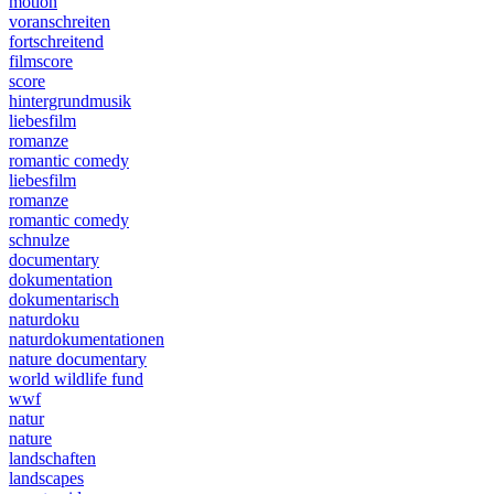
motion
voranschreiten
fortschreitend
filmscore
score
hintergrundmusik
liebesfilm
romanze
romantic comedy
liebesfilm
romanze
romantic comedy
schnulze
documentary
dokumentation
dokumentarisch
naturdoku
naturdokumentationen
nature documentary
world wildlife fund
wwf
natur
nature
landschaften
landscapes