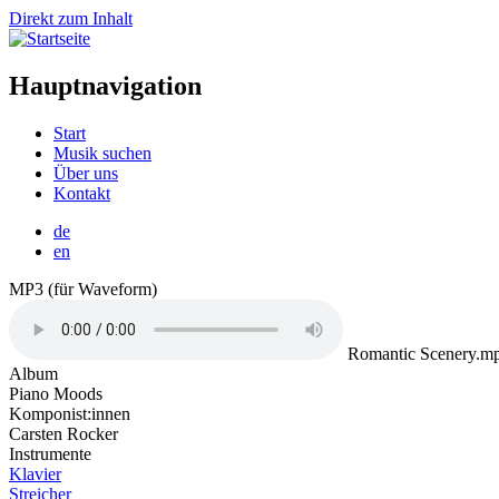
Direkt zum Inhalt
Hauptnavigation
Start
Musik suchen
Über uns
Kontakt
de
en
MP3 (für Waveform)
Romantic Scenery.m
Album
Piano Moods
Komponist:innen
Carsten Rocker
Instrumente
Klavier
Streicher