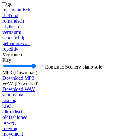
Tags
melancholisch
fließend
romantisch
idyllisch
verträumt
sehnsüchtig
geheimnisvoll
repetitiv
Versionen
Play
Romantic Scenery piano solo
MP3 (Download)
Download MP3
WAV (Download)
Download WAV
sentimental
kischig
kisch
altmodisch
oldfashioned
bewegt
moving
movement