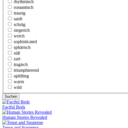
rhythmisch
romantisch
traurig
sanft
schräg
siegreich
weich
sophisticated
sphärisch
süß
zart
tragisch
triumphierend
uplifting
warm
wild
Factful Beds
Human Stories Revealed
Tense and Suspense