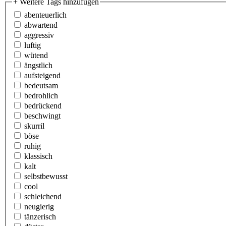
+ Weitere Tags hinzufügen
abenteuerlich
abwartend
aggressiv
luftig
wütend
ängstlich
aufsteigend
bedeutsam
bedrohlich
bedrückend
beschwingt
skurril
böse
ruhig
klassisch
kalt
selbstbewusst
cool
schleichend
neugierig
tänzerisch