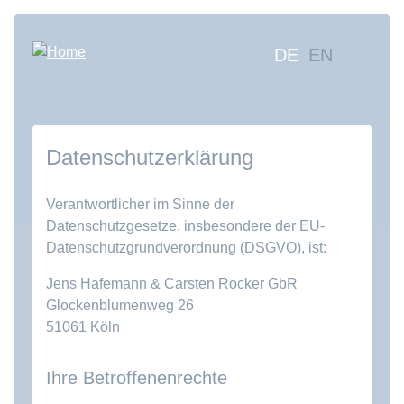
Skip
to
Hauptna
DE
EN
main
content
Sea
mus
Abo
Datenschutzerklärung
Con
Verantwortlicher im Sinne der
Datenschutzgesetze, insbesondere der EU-
Datenschutzgrundverordnung (DSGVO), ist:
Jens Hafemann & Carsten Rocker GbR
Glockenblumenweg 26
51061 Köln
Ihre Betroffenenrechte