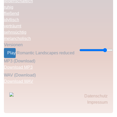
leidenschaftlich
ruhig
fließend
idyllisch
verträumt
sehnsüchtig
melancholisch
Versionen
Play
Romantic Landscapes reduced
MP3 (Download)
Download MP3
WAV (Download)
Download WAV
Fußzeilenmenü
Datenschutz
Impressum